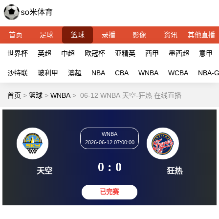
首页
足球
篮球
录播
影像
资讯
其他直播
世界杯
英超
中超
欧冠杯
亚精英
西甲
墨西超
意甲
沙特联
玻利甲
澳超
NBA
CBA
WNBA
WCBA
NBA-
首页
>
篮球
>
WNBA
>
06-12 WNBA 天空-狂热 在线直播
WNBA
2026-06-12 07:00:00
0 : 0
天空
狂