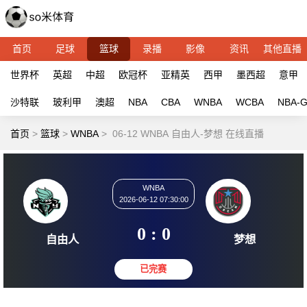
首页
足球
篮球
录播
影像
资讯
其他直播
世界杯
英超
中超
欧冠杯
亚精英
西甲
墨西超
意甲
沙特联
玻利甲
澳超
NBA
CBA
WNBA
WCBA
NBA-
首页
>
篮球
>
WNBA
>
06-12 WNBA 自由人-梦想 在线直播
WNBA
2026-06-12 07:30:00
0 : 0
自由人
梦