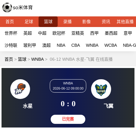
首页
足球
篮球
录播
影像
资讯
其他直播
世界杯
英超
中超
欧冠杯
亚精英
西甲
墨西超
意甲
沙特联
玻利甲
澳超
NBA
CBA
WNBA
WCBA
NBA-
首页
>
篮球
>
WNBA
>
06-12 WNBA 水星-飞翼 在线直播
WNBA
2026-06-12 09:00:00
0 : 0
水星
飞