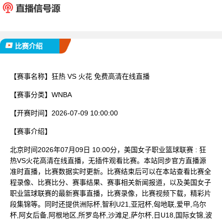
已完赛
比赛介绍
【赛事名称】
狂热 VS 火花 免费高清在线直播
【赛事分类】
WNBA
【开赛时间】
2026-07-09 10:00:00
【赛事介绍】
北京时间2026年07月09日 10:00分，美国女子职业篮球联赛 : 狂
热VS火花高清在线直播，无插件观看比赛。本站同步官方直播源
准时直播，比赛数据实时更新。比赛结束后可以在本站查看比赛全
程录像、比赛比分、赛事结果、赛事相关新闻报道，以及美国女子
职业篮球联赛的最新赛事直播，比赛录像，比赛视频下载，精彩片
段集锦等。同时还提供洲际杯,智利U21,亚冠杯,匈地联,爱甲,乌尔
杯,阿女后备,阿根地区,所罗岛杯,沙滩足,萨尔杯,日U18,国际女锦,波