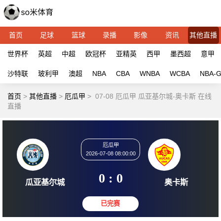
首页
足球
篮球
录播
影像
资讯
其他直播
世界杯
英超
中超
欧冠杯
亚精英
西甲
墨西超
意甲
沙特联
玻利甲
澳超
NBA
CBA
WNBA
WCBA
NBA-
首页
>
其他直播
>
厄瓜甲
>
07-08 厄瓜甲 瓜亚基尔城-奥卡斯 在线
直播
厄瓜甲
2026-07-08 08:00:00
0 : 0