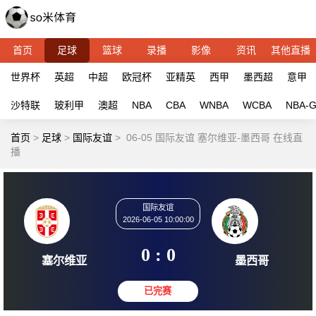
首页
足球
篮球
录播
影像
资讯
其他直播
世界杯
英超
中超
欧冠杯
亚精英
西甲
墨西超
意甲
沙特联
玻利甲
澳超
NBA
CBA
WNBA
WCBA
NBA-
首页
>
足球
>
国际友谊
>
06-05 国际友谊 塞尔维亚-墨西哥 在线直
播
国际友谊
2026-06-05 10:00:00
0 : 0