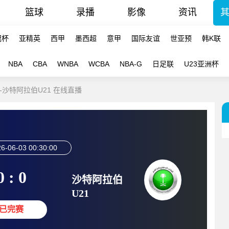
篮球
录播
影像
资讯
冠杯
亚精英
西甲
墨西超
意甲
国际友谊
世亚预
韩K联
NBA
CBA
WNBA
WCBA
NBA-G
日足联
U23亚洲杯
9-沙特阿拉伯U21 在线直播
6-06-03 00:30:00
0 : 0
沙特阿拉伯
U21
已完赛