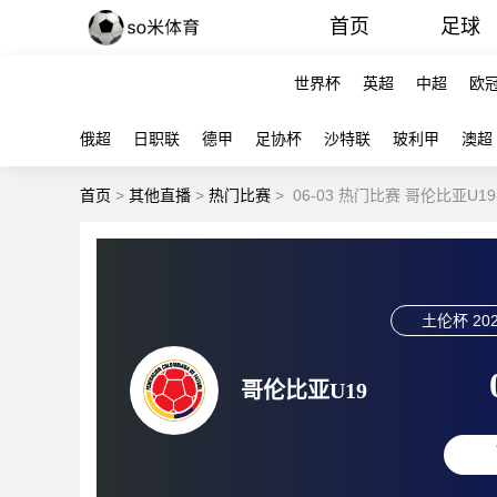
首页
足球
世界杯
英超
中超
欧
俄超
日职联
德甲
足协杯
沙特联
玻利甲
澳超
首页
>
其他直播
>
热门比赛
>
06-03 热门比赛 哥伦比亚U1
土伦杯
202
哥伦比亚U19