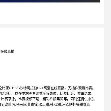
高清在线直播
: 哥伦比亚U19VS沙特阿拉伯U21高清在线直播，无插件观看比赛。
赛结束后可以在本站查看比赛全程录像、比赛比分、赛事结果、
，比赛录像，比赛视频下载，精彩片段集锦等。同时还提供中东
U19,波兰丙,马来超,非青锦,法圭联,韩K2联,港乙联杯等联赛直