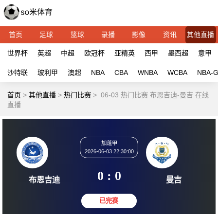
首页
足球
篮球
录播
影像
资讯
其他直播
世界杯
英超
中超
欧冠杯
亚精英
西甲
墨西超
意甲
沙特联
玻利甲
澳超
NBA
CBA
WNBA
WCBA
NBA-
首页
>
其他直播
>
热门比赛
>
06-03 热门比赛 布恩吉迪-曼吉 在线
直播
加蓬甲
2026-06-03 22:30:00
0 : 0