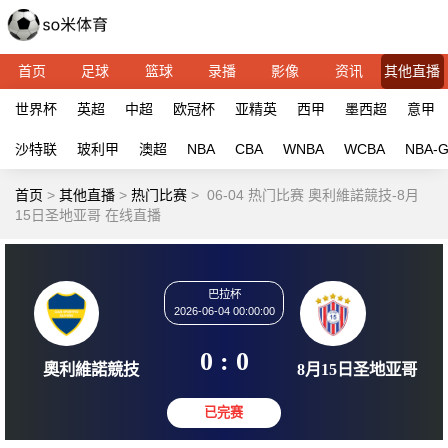
首页
足球
篮球
录播
影像
资讯
其他直播
世界杯
英超
中超
欧冠杯
亚精英
西甲
墨西超
意甲
沙特联
玻利甲
澳超
NBA
CBA
WNBA
WCBA
NBA-
首页
>
其他直播
>
热门比赛
>
06-04 热门比赛 奧利維諾競技-8月
15日圣地亚哥 在线直播
巴拉杯
2026-06-04 00:00:00
0 : 0