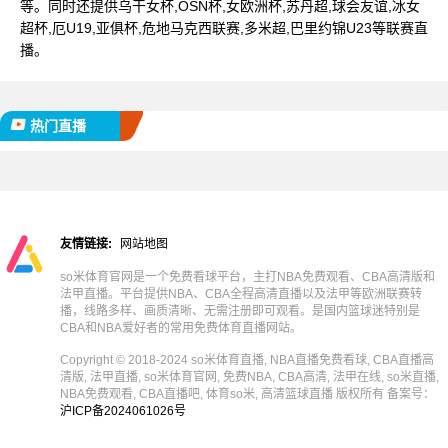
等。同时还提供乌干女杯,OSN杯,女欧洲杯,苏丹超,球会友谊,冰女
超杯,厄U19,亚俱杯,危地马克西联赛,多米超,巴里约锦U23等联赛直
播。
热门直播
友情链接:
网站地图
so米体育官网是一个免费看球平台，主打NBA免费观看、CBA高清版和
法甲直播。平台提供NBA、CBA全程高清直播以及法甲等欧洲联赛转
播，线路多样、画质清晰、无需注册即可观看。是国内篮球迷特别是
CBA和NBA爱好者的常用免费体育直播网站。
Copyright © 2018-2024 so米体育直播, NBA直播免费看球, CBA直播高
清版, 法甲直播, so米体育官网, 免费NBA, CBA高清, 法甲在线, so米直播,
NBA免费观看, CBA直播吧, 体育so米, 高清篮球直播 版权所有 备案号：
沪ICP备2024061026号