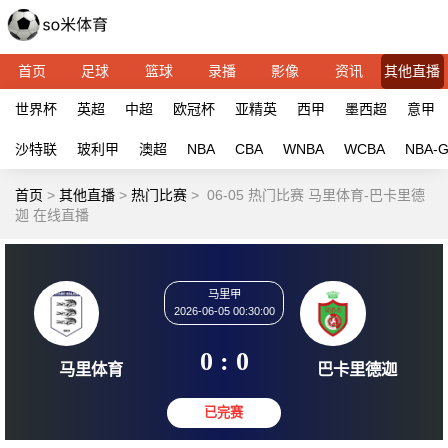
首页
足球
篮球
录播
影像
资讯
其他直播
世界杯
英超
中超
欧冠杯
亚精英
西甲
墨西超
意甲
沙特联
玻利甲
澳超
NBA
CBA
WNBA
WCBA
NBA-
首页
>
其他直播
>
热门比赛
>
06-05 热门比赛 马里体育-巴卡里德
迦 在线直播
马里甲
2026-06-05 00:30:00
0 : 0