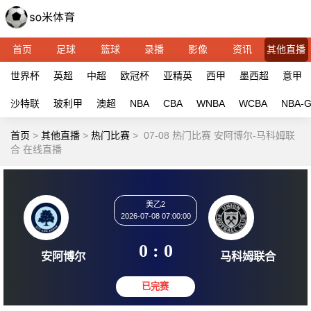
首页
足球
篮球
录播
影像
资讯
其他直播
世界杯
英超
中超
欧冠杯
亚精英
西甲
墨西超
意甲
沙特联
玻利甲
澳超
NBA
CBA
WNBA
WCBA
NBA-
首页
>
其他直播
>
热门比赛
>
07-08 热门比赛 安阿博尔-马科姆联
合 在线直播
美乙2
2026-07-08 07:00:00
0 : 0