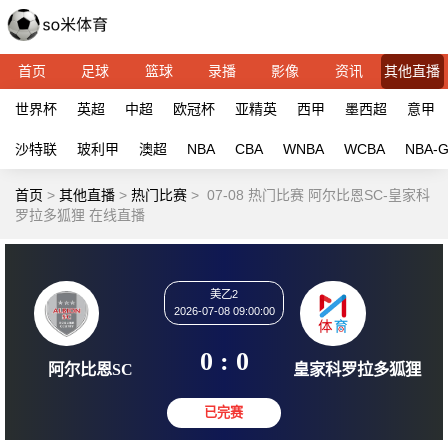
首页
足球
篮球
录播
影像
资讯
其他直播
世界杯
英超
中超
欧冠杯
亚精英
西甲
墨西超
意甲
沙特联
玻利甲
澳超
NBA
CBA
WNBA
WCBA
NBA-
首页
>
其他直播
>
热门比赛
>
07-08 热门比赛 阿尔比恩SC-皇家科
罗拉多狐狸 在线直播
美乙2
2026-07-08 09:00:00
0 : 0