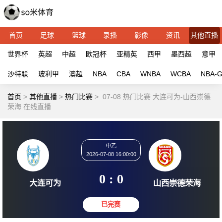
首页
足球
篮球
录播
影像
资讯
其他直播
世界杯
英超
中超
欧冠杯
亚精英
西甲
墨西超
意甲
沙特联
玻利甲
澳超
NBA
CBA
WNBA
WCBA
NBA-
首页
>
其他直播
>
热门比赛
>
07-08 热门比赛 大连可为-山西崇德
荣海 在线直播
中乙
2026-07-08 16:00:00
0 : 0