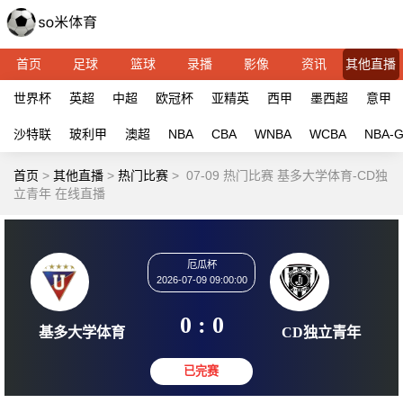
首页
足球
篮球
录播
影像
资讯
其他直播
世界杯
英超
中超
欧冠杯
亚精英
西甲
墨西超
意甲
沙特联
玻利甲
澳超
NBA
CBA
WNBA
WCBA
NBA-
首页
>
其他直播
>
热门比赛
>
07-09 热门比赛 基多大学体育-CD独
立青年 在线直播
厄瓜杯
2026-07-09 09:00:00
0 : 0