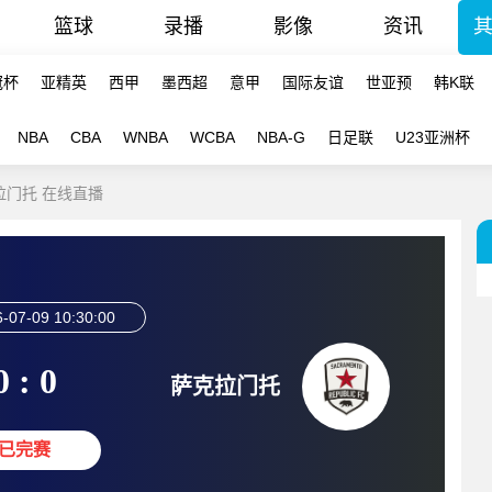
篮球
录播
影像
资讯
冠杯
亚精英
西甲
墨西超
意甲
国际友谊
世亚预
韩K联
NBA
CBA
WNBA
WCBA
NBA-G
日足联
U23亚洲杯
克拉门托 在线直播
-07-09 10:30:00
0 : 0
萨克拉门托
已完赛