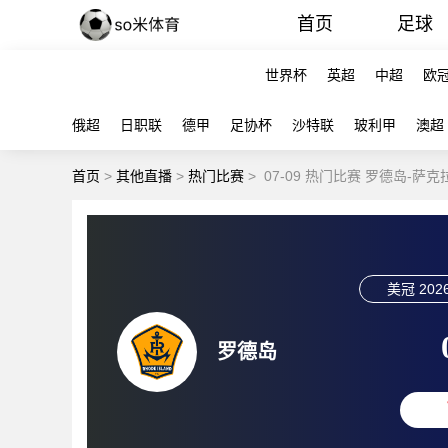
首页
足球
世界杯
英超
中超
欧
俄超
日职联
德甲
足协杯
沙特联
玻利甲
澳超
首页
>
其他直播
>
热门比赛
>
07-09 热门比赛 罗德岛-萨
美冠
2026
罗德岛