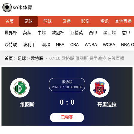
首页
足球
篮球
录播
影像
资讯
其他直播
世界杯
英超
中超
欧冠杯
亚精英
西甲
墨西超
意甲
沙特联
玻利甲
澳超
NBA
CBA
WNBA
WCBA
NBA-
首页
>
足球
>
欧协联
>
07-10 欧协联 维图斯-哥里迪拉 在线直播
欧协联
2026-07-10 00:00:00
0 : 0
维图斯
哥里