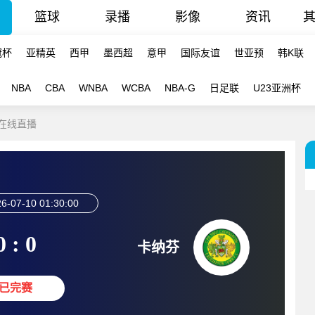
篮球
录播
影像
资讯
冠杯
亚精英
西甲
墨西超
意甲
国际友谊
世亚预
韩K联
NBA
CBA
WNBA
WCBA
NBA-G
日足联
U23亚洲杯
 在线直播
6-07-10 01:30:00
0 : 0
卡纳芬
已完赛