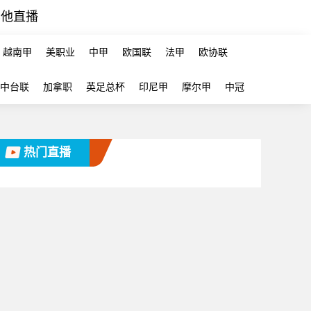
其他直播
越南甲
美职业
中甲
欧国联
法甲
欧协联
中台联
加拿职
英足总杯
印尼甲
摩尔甲
中冠
热门直播