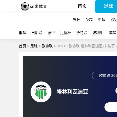
首页
足球
世界杯
英超
中超
欧
俄超
日职联
德甲
足协杯
沙特联
玻利甲
澳超
首页
>
足球
>
欧协联
>
07-10 欧协联 塔林利瓦迪亚-卡纳芬
欧协联
202
塔林利瓦迪亚