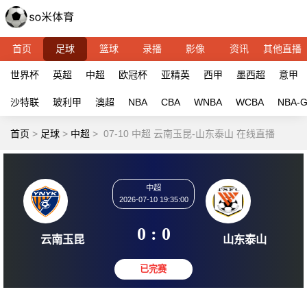
首页
足球
篮球
录播
影像
资讯
其他直播
世界杯
英超
中超
欧冠杯
亚精英
西甲
墨西超
意甲
沙特联
玻利甲
澳超
NBA
CBA
WNBA
WCBA
NBA-
首页
>
足球
>
中超
>
07-10 中超 云南玉昆-山东泰山 在线直播
中超
2026-07-10 19:35:00
0 : 0
云南玉昆
山东