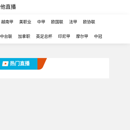
其他直播
越南甲
美职业
中甲
欧国联
法甲
欧协联
中台联
加拿职
英足总杯
印尼甲
摩尔甲
中冠
热门直播