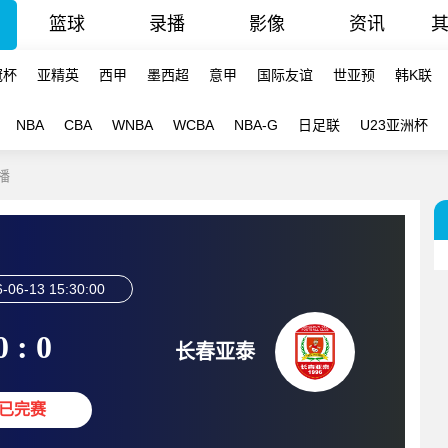
篮球
录播
影像
资讯
冠杯
亚精英
西甲
墨西超
意甲
国际友谊
世亚预
韩K联
NBA
CBA
WNBA
WCBA
NBA-G
日足联
U23亚洲杯
播
-06-13 15:30:00
0 : 0
长春亚泰
已完赛