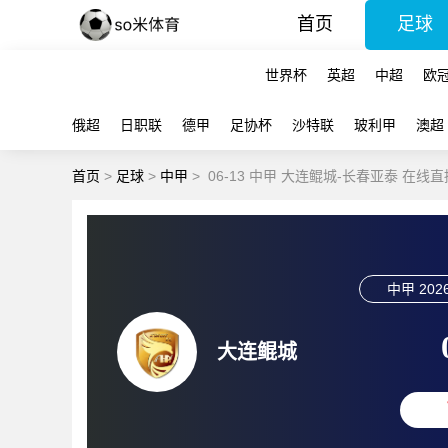
首页
足球
世界杯
英超
中超
欧
俄超
日职联
德甲
足协杯
沙特联
玻利甲
澳超
首页
>
足球
>
中甲
>
06-13 中甲 大连鲲城-长春亚泰 在线直
中甲
2026
大连鲲城