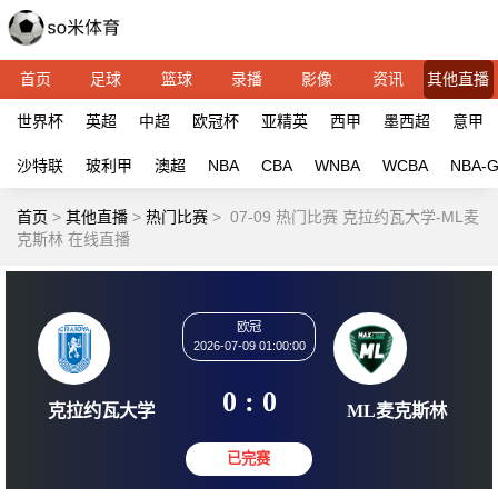
首页
足球
篮球
录播
影像
资讯
其他直播
世界杯
英超
中超
欧冠杯
亚精英
西甲
墨西超
意甲
沙特联
玻利甲
澳超
NBA
CBA
WNBA
WCBA
NBA-
首页
>
其他直播
>
热门比赛
>
07-09 热门比赛 克拉约瓦大学-ML麦
克斯林 在线直播
欧冠
2026-07-09 01:00:00
0 : 0