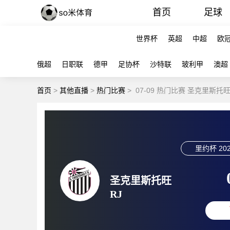
首页
足球
世界杯
英超
中超
欧
俄超
日职联
德甲
足协杯
沙特联
玻利甲
澳超
首页
>
其他直播
>
热门比赛
>
07-09 热门比赛 圣克里斯托
里约杯
202
圣克里斯托旺
RJ