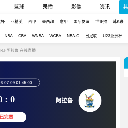
篮球
录播
影像
资讯
冠杯
亚精英
西甲
墨西超
意甲
国际友谊
世亚预
韩K联
NBA
CBA
WNBA
WCBA
NBA-G
日足联
U23亚洲杯
旺RJ-阿拉鲁 在线直播
6-07-09 01:45:00
0 : 0
阿拉鲁
已完赛