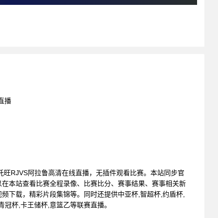
直播
圣克里斯托旺RJVS阿拉鲁高清在线直播，无插件观看比赛。本站同步官
以在本站查看比赛全程录像、比赛比分、赛事结果、赛事相关新
频下载，精彩片段集锦等。同时还提供中亚杯,智超杯,约盾杯,
大洋青冠杯,卡王储杯,意篮乙等联赛直播。