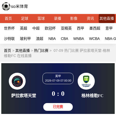
首页
足球
篮球
录播
影像
资讯
其他直播
世界杯
英超
中超
欧冠杯
亚精英
西甲
墨西超
意甲
沙特联
玻利甲
澳超
NBA
CBA
WNBA
WCBA
NBA-
首页
>
其他直播
>
热门比赛
>
07-09 热门比赛 萨拉索塔天堂-格林
维勒FC 在线直播
美甲
2026-07-09 07:00:00
0 : 0