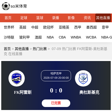
首页
足球
篮球
录播
影像
资讯
其他直播
世界杯
英超
中超
欧冠杯
亚精英
西甲
墨西超
意甲
沙特联
玻利甲
澳超
NBA
CBA
WNBA
WCBA
NBA-
首页
>
其他直播
>
热门比赛
>
07-09 热门比赛 FK阿雷斯-奥杜斯基
克 在线直播
哈萨克甲
2026-07-09 20:00:00
0 : 0