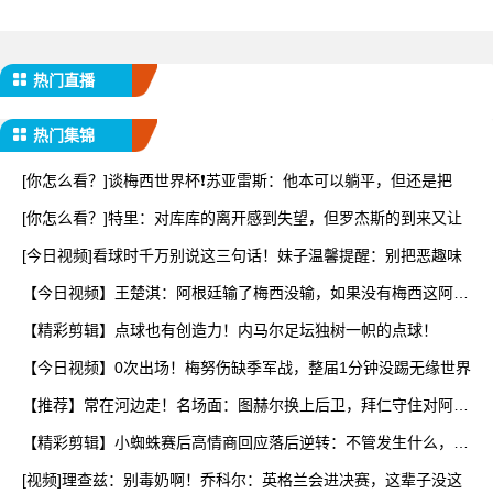
热门直播
热门集锦
[你怎么看？]谈梅西世界杯❗苏亚雷斯：他本可以躺平，但还是把
[你怎么看？]特里：对库库的离开感到失望，但罗杰斯的到来又让
[今日视频]看球时千万别说这三句话！妹子温馨提醒：别把恶趣味
【今日视频】王楚淇：阿根廷输了梅西没输，如果没有梅西这阿根
廷
【精彩剪辑】点球也有创造力！内马尔足坛独树一帜的点球！
【今日视频】0次出场！梅努伤缺季军战，整届1分钟没踢无缘世界
【推荐】常在河边走！名场面：图赫尔换上后卫，拜仁守住对阿森
纳
【精彩剪辑】小蜘蛛赛后高情商回应落后逆转：不管发生什么，阿
根
[视频]理查兹：别毒奶啊！乔科尔：英格兰会进决赛，这辈子没这