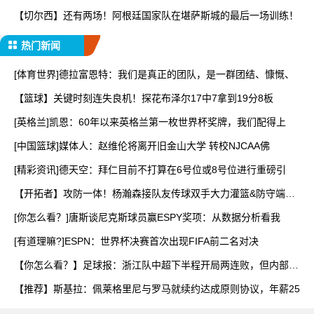
【切尔西】还有两场！阿根廷国家队在堪萨斯城的最后一场训练！
热门新闻
[体育世界]德拉富恩特：我们是真正的团队，是一群团结、慷慨、
【篮球】关键时刻连失良机！探花布泽尔17中7拿到19分8板
[英格兰]凯恩：60年以来英格兰第一枚世界杯奖牌，我们配得上
[中国篮球]媒体人：赵维伦将离开旧金山大学 转校NJCAA佛
[精彩资讯]德天空：拜仁目前不打算在6号位或8号位进行重磅引
【开拓者】攻防一体！杨瀚森接队友传球双手大力灌篮&防守端再
献
[你怎么看？]唐斯谈尼克斯球员赢ESPY奖项：从数据分析看我
[有道理嘛?]ESPN：世界杯决赛首次出现FIFA前二名对决
【你怎么看？】足球报：浙江队中超下半程开局两连败，但内部依
然
【推荐】斯基拉：佩莱格里尼与罗马就续约达成原则协议，年薪25