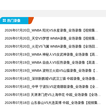
热门录像
2026年07月20日_WNBA 阳光VS水星录像_全场录像【视频集
锦】
2026年07月20日_天空VS梦想 WNBA录像_全场录像【视频集
锦】
2026年07月20日_火花VS飞翼 WNBA录像_全场录像【全场回
放】
2026年07月19日_WNBA 神秘人VS女武神录像_全场录像【高清
回放】
2026年07月19日_WNBA 自由人VS狂热录像_全场录像【高清回
放】
2026年07月19日_WNBA 波特兰火焰VS山猫录像_全场录像【全
场回放】
2026年07月18日_深圳新鹏城VS武汉三镇 中超录像_全场录像
【全场回放】
2026年07月18日_中甲 宁波队VS定南赣联录像_全场录像【全场
回放】
2026年07月18日 天津津门虎VS上海申花 中超_全场录像【全场回
放】
2026年07月18日 山东泰山VS大连英博 中超_全场录像【视频集