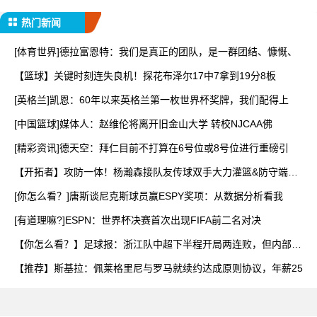
热门新闻
[体育世界]德拉富恩特：我们是真正的团队，是一群团结、慷慨、
【篮球】关键时刻连失良机！探花布泽尔17中7拿到19分8板
[英格兰]凯恩：60年以来英格兰第一枚世界杯奖牌，我们配得上
[中国篮球]媒体人：赵维伦将离开旧金山大学 转校NJCAA佛
[精彩资讯]德天空：拜仁目前不打算在6号位或8号位进行重磅引
【开拓者】攻防一体！杨瀚森接队友传球双手大力灌篮&防守端再
献
[你怎么看？]唐斯谈尼克斯球员赢ESPY奖项：从数据分析看我
[有道理嘛?]ESPN：世界杯决赛首次出现FIFA前二名对决
【你怎么看？】足球报：浙江队中超下半程开局两连败，但内部依
然
【推荐】斯基拉：佩莱格里尼与罗马就续约达成原则协议，年薪25