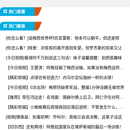
热门直播
热门集锦
[你怎么看？]谈梅西世界杯❗苏亚雷斯：他本可以躺平，但还是把
[你怎么看？]特里：对库库的离开感到失望，但罗杰斯的到来又让
[今日视频]看球时千万别说这三句话！妹子温馨提醒：别把恶趣味
【今日视频】王楚淇：阿根廷输了梅西没输，如果没有梅西这阿根
廷
【精彩剪辑】点球也有创造力！内马尔足坛独树一帜的点球！
【今日视频】0次出场！梅努伤缺季军战，整届1分钟没踢无缘世界
【推荐】常在河边走！名场面：图赫尔换上后卫，拜仁守住对阿森
纳
【精彩剪辑】小蜘蛛赛后高情商回应落后逆转：不管发生什么，阿
根
[视频]理查兹：别毒奶啊！乔科尔：英格兰会进决赛，这辈子没这
【切尔西】还有两场！阿根廷国家队在堪萨斯城的最后一场训练！