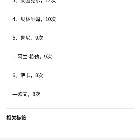
3、莱因克尔，12次
4、贝林厄姆，10次
5、鲁尼，9次
—阿兰·希勒，9次
6、萨卡，8次
—欧文，8次
相关标签