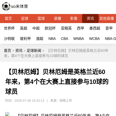
首页
足球
篮球
录播
影像
资讯
其他直播
世界杯
英超
中超
欧冠杯
亚精英
西甲
墨西超
意甲
沙特联
玻利甲
澳超
NBA
CBA
WNBA
WCBA
NBA-
首页
>
资讯
>
足球新闻
>
【贝林厄姆】贝林厄姆是英格兰近60年
来，第4个在大赛上直接参与10球的球员
【贝林厄姆】贝林厄姆是英格兰近60
年来，第4个在大赛上直接参与10球的
球员
时间：2026-07-06 16:20:13
|
来源：网络上传