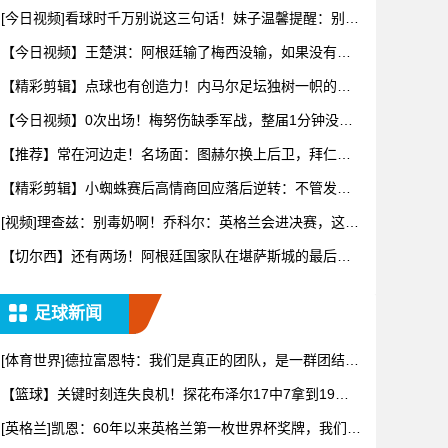
来又让
[今日视频]看球时千万别说这三句话！妹子温馨提醒：别把
恶趣味
【今日视频】王楚淇：阿根廷输了梅西没输，如果没有梅
西这阿根廷
【精彩剪辑】点球也有创造力！内马尔足坛独树一帜的点
球！
【今日视频】0次出场！梅努伤缺季军战，整届1分钟没踢
无缘世界
【推荐】常在河边走！名场面：图赫尔换上后卫，拜仁守
住对阿森纳
【精彩剪辑】小蜘蛛赛后高情商回应落后逆转：不管发生
什么，阿根
[视频]理查兹：别毒奶啊！乔科尔：英格兰会进决赛，这辈
子没这
【切尔西】还有两场！阿根廷国家队在堪萨斯城的最后一
场训练！
足球新闻
[体育世界]德拉富恩特：我们是真正的团队，是一群团结、
慷慨、
【篮球】关键时刻连失良机！探花布泽尔17中7拿到19分8
板
[英格兰]凯恩：60年以来英格兰第一枚世界杯奖牌，我们配