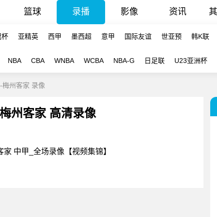
篮球
录播
影像
资讯
冠杯
亚精英
西甲
墨西超
意甲
国际友谊
世亚预
韩K联
NBA
CBA
WNBA
WCBA
NBA-G
日足联
U23亚洲杯
泰-梅州客家 录像
 - 梅州客家 高清录像
梅州客家 中甲_全场录像【视频集锦】