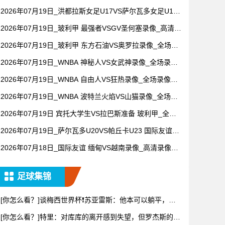
场回放】
2026年07月19日_洪都拉斯女足U17VS萨尔瓦多女足U17
国际友谊录像_全场录像【高清回放】
2026年07月19日_玻利甲 最强者VSGV圣何塞录像_高清录
像【全场回放】
2026年07月19日_玻利甲 东方石油VS奥罗拉录像_全场录
像【高清回放】
2026年07月19日_WNBA 神秘人VS女武神录像_全场录像
【高清回放】
2026年07月19日_WNBA 自由人VS狂热录像_全场录像
【高清回放】
2026年07月19日_WNBA 波特兰火焰VS山猫录像_全场录
像【全场回放】
2026年07月19日 宾托大学生VS拉巴斯准备 玻利甲_全场
录像【视频集锦】
2026年07月19日_萨尔瓦多U20VS帕丘卡U23 国际友谊录
像_全场录像【视频集锦】
2026年07月18日_国际友谊 缅甸VS越南录像_高清录像
【全场回放】
足球集锦
[你怎么看？]谈梅西世界杯❗苏亚雷斯：他本可以躺平，但
还是把
[你怎么看？]特里：对库库的离开感到失望，但罗杰斯的到