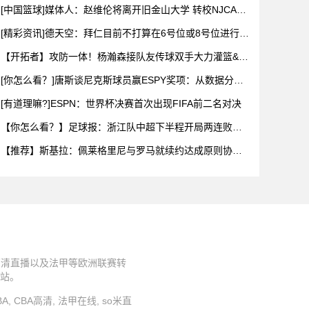
得上
[中国篮球]媒体人：赵维伦将离开旧金山大学 转校NJCAA
佛
[精彩资讯]德天空：拜仁目前不打算在6号位或8号位进行重
磅引
【开拓者】攻防一体！杨瀚森接队友传球双手大力灌篮&防
守端再献
[你怎么看？]唐斯谈尼克斯球员赢ESPY奖项：从数据分析
看我
[有道理嘛?]ESPN：世界杯决赛首次出现FIFA前二名对决
【你怎么看？】足球报：浙江队中超下半程开局两连败，
但内部依然
【推荐】斯基拉：佩莱格里尼与罗马就续约达成原则协
议，年薪25
程高清直播以及法甲等欧洲联赛转
网站。
BA, CBA高清, 法甲在线, so米直