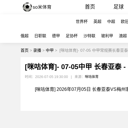
首页
足球
世界杯
英超
中超
欧
俄超
日职联
德甲
足协杯
沙特联
玻利甲
澳超
首页
>
录播
>
中甲
>
[咪咕体育]- 07-05 中甲常规赛长春亚
[咪咕体育]- 07-05中甲 长春亚泰
时间：2026-07-05 19:30:00
|
来源：
咪咕体育
[咪咕体育] 2026年07月05日 长春亚泰VS