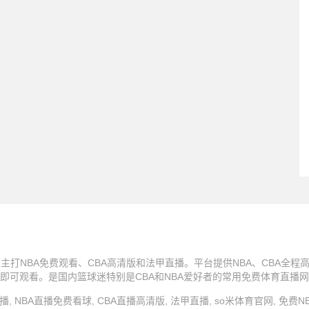
主打NBA免费观看、CBA高清版和法甲直播。平台提供NBA、CBA全
即可观看。是国内篮球迷特别是CBA和NBA爱好者的常用免费体育直播
o米体育直播, NBA直播免费看球, CBA直播高清版, 法甲直播, so米体育官网, 免费N