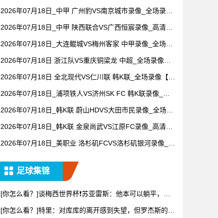
【视频集锦】
2026年07月18日_中甲 广州豹VS南京城市录像_全场录像
【视频集锦】
2026年07月18日_中甲 陕西联合VS广西恒宸录像_高清录
像【全场回放】
2026年07月18日_大连鲲城VS梅州客家 中甲录像_全场录
像【高清回放】
2026年07月18日 浙江队VS重庆铜梁龙 中超_全场录像
【视频集锦】
2026年07月18日 全北现代VS仁川联 韩K联_全场录像【全
场回放】
2026年07月18日_浦项铁人VS济州SK FC 韩K联录像_全
场录像【全场回放】
2026年07月18日_韩K联 蔚山HDVS大田市民录像_全场录
像【全场回放】
2026年07月18日_韩K联 金泉尚武VS江原FC录像_高清录
像【全场回放】
2026年07月18日_美职业 洛杉矶FCVS洛杉矶银河录像_全
场录像【视频集锦】
足球集锦
[你怎么看？]谈梅西世界杯❗苏亚雷斯：他本可以躺平，但
还是把
[你怎么看？]特里：对库库的离开感到失望，但罗杰斯的到