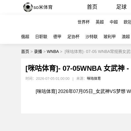
首页
足球
世界杯
英超
中超
欧
俄超
日职联
德甲
足协杯
沙特联
玻利甲
澳超
首页
>
录播
>
WNBA
>
[咪咕体育]- 07-05 WNBA常规赛女
[咪咕体育]- 07-05WNBA 女武神
时间：2026-07-05 01:00:00
|
来源：
咪咕体育
[咪咕体育] 2026年07月05日_女武神VS梦