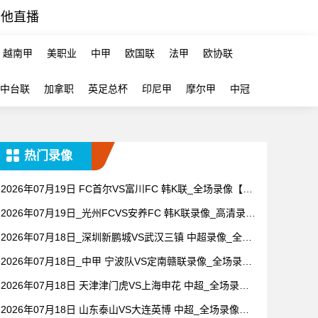
其他直播
越南甲
美职业
中甲
欧国联
法甲
欧协联
中台联
加拿职
英足总杯
印尼甲
摩尔甲
中冠
热门录像
2026年07月19日 FC首尔VS富川FC 韩K联_全场录像【全
场回放】
2026年07月19日_光州FCVS安养FC 韩K联录像_高清录像
【全场回放】
2026年07月18日_深圳新鹏城VS武汉三镇 中超录像_全场
录像【全场回放】
2026年07月18日_中甲 宁波队VS定南赣联录像_全场录像
【全场回放】
2026年07月18日 天津津门虎VS上海申花 中超_全场录像
【全场回放】
2026年07月18日 山东泰山VS大连英博 中超_全场录像