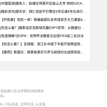
得上
[中国篮球]媒体人：赵维伦将离开旧金山大学 转校NJCAA
佛
[精彩资讯]德天空：拜仁目前不打算在6号位或8号位进行重
磅引
【开拓者】攻防一体！杨瀚森接队友传球双手大力灌篮&防
守端再献
[你怎么看？]唐斯谈尼克斯球员赢ESPY奖项：从数据分析
看我
[有道理嘛?]ESPN：世界杯决赛首次出现FIFA前二名对决
【你怎么看？】足球报：浙江队中超下半程开局两连败，
但内部依然
【推荐】斯基拉：佩莱格里尼与罗马就续约达成原则协
议，年薪25
程高清直播以及法甲等欧洲联赛转
网站。
BA, CBA高清, 法甲在线, so米直